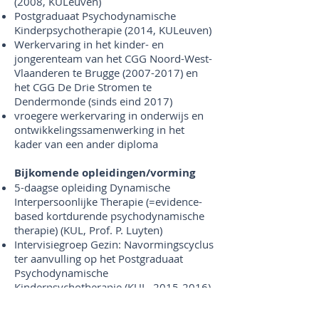
(2008, KULeuven)
Postgraduaat Psychodynamische
Kinderpsychotherapie (2014, KULeuven)
Werkervaring in het kinder- en
jongerenteam van het CGG Noord-West-
Vlaanderen te Brugge
(2007-2017)
en
het CGG De Drie Stromen te
Dendermonde (sinds eind 2017)
vroegere werkervaring in onderwijs en
ontwikkelingssamenwerking in het
kader van een ander diploma
Bijkomende opleidingen/vorming
5-daagse opleiding Dynamische
Interpersoonlijke Therapie (=evidence-
based kortdurende psychodynamische
therapie) (KUL, Prof. P. Luyten)
Intervisiegroep Gezin: Navormingscyclus
ter aanvulling op het Postgraduaat
Psychodynamische
Kinderpsychotherapie (KUL,
2015-2016)
Intervisiegroep met collega-therapeuten
(sinds 2016)